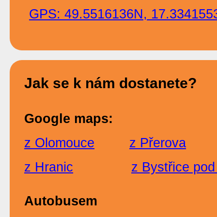
GPS: 49.5516136N, 17.334155
Jak se k nám dostanete?
Google maps:
z Olomouce
z Přerova
z Hranic
z Bystřice po
A
utobusem