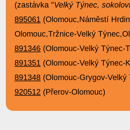
(zastávka "
Velký Týnec, sokolov
895061
(Olomouc,Náměstí Hrdin
Olomouc,Tržnice-Velký Týnec,O
891346
(Olomouc-Velký Týnec-T
891351
(Olomouc-Velký Týnec-K
891348
(Olomouc-Grygov-Velký 
920512
(Přerov-Olomouc)