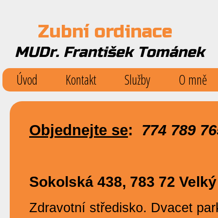
Zubní ordinace
MUDr. František Tománek
Úvod
Kontakt
Služby
O mně
Objednejte se
:
774 789 76
Sokolská 438, 783 72 Velk
Zdravotní středisko. Dvacet par