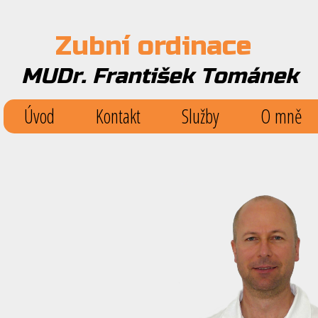
Zubní ordinace
MUDr. František Tománek
Úvod
Kontakt
Služby
O mně